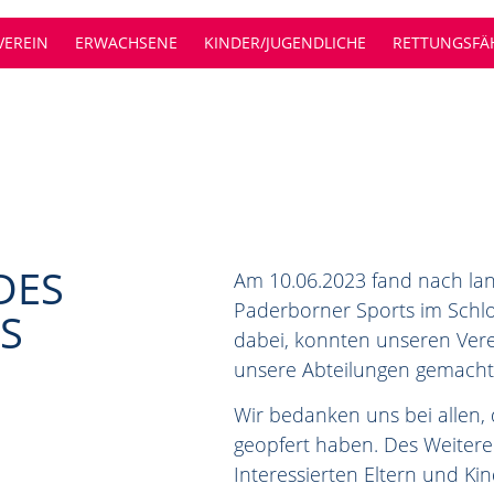
ES PADERBORNER SPORTS
VEREIN
ERWACHSENE
KINDER/JUGENDLICHE
RETTUNGSFÄH
DES
Am 10.06.2023 fand nach lan
Paderborner Sports im Schlo
S
dabei, konnten unseren Ver
unsere Abteilungen gemacht
Wir bedanken uns bei allen, d
geopfert haben. Des Weitere
Interessierten Eltern und K