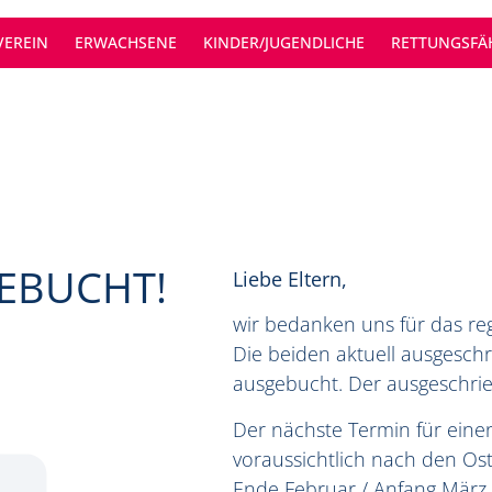
ÜCKERPLATZ) AUSGEBUCHT!
VEREIN
ERWACHSENE
KINDER/JUGENDLICHE
RETTUNGSFÄH
EBUCHT!
Liebe Eltern,
wir bedanken uns für das r
Die beiden aktuell ausgesch
ausgebucht. Der ausgeschri
Der nächste Termin für ein
voraussichtlich nach den Ost
Ende Februar / Anfang März